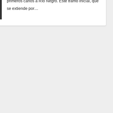
primeros caños a Río Negro. Este tramo inicial, que
se extiende por…