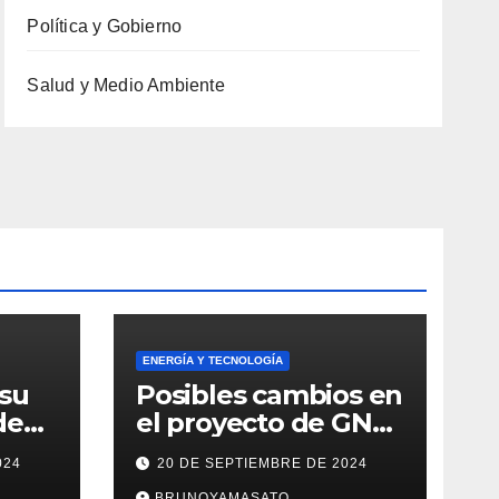
Política y Gobierno
Salud y Medio Ambiente
ENERGÍA Y TECNOLOGÍA
 su
Posibles cambios en
de
el proyecto de GNL:
ro y
Petronas podría
024
20 DE SEPTIEMBRE DE 2024
resa
salir, pero la
BRUNOYAMASATO