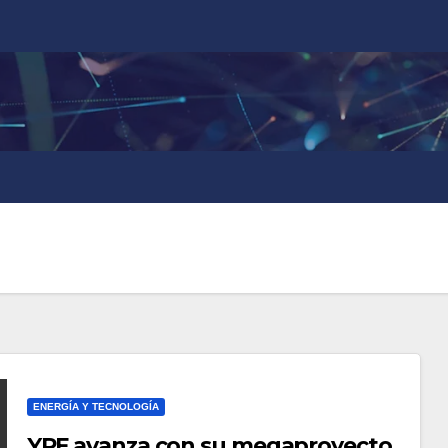
ENERGÍA Y TECNOLOGÍA
YPF avanza con su megaproyecto