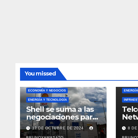
You missed
ECONOMÍA Y NEGOCIOS
ENERGÍA
ENERGÍA Y TECNOLOGÍA
INFRAES
Shell se suma a las
Telc
negociaciones para
Net
el proyecto
Proy
17 DE OCTUBRE DE 2024
8 DE
Argentina LNG de
Cone
BRUNOYAMASATO
BRUNO