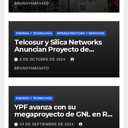
BRUNOYAMASATO
ENERGÍA Y TECNOLOGÍA
INFRAESTRUCTURA Y SERVICIOS
Telcosur y Silica Networks
Anuncian Proyecto de
Conectividad para Punta
8 DE OCTUBRE DE 2024
Colorada
BRUNOYAMASATO
ENERGÍA Y TECNOLOGÍA
YPF avanza con su
megaproyecto de GNL en Río
Negro y crea nueva empresa
24 DE SEPTIEMBRE DE 2024