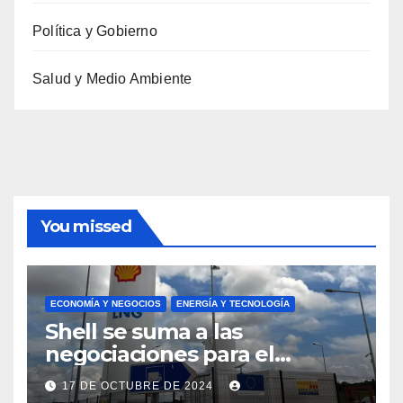
Política y Gobierno
Salud y Medio Ambiente
You missed
ECONOMÍA Y NEGOCIOS
ENERGÍA Y TECNOLOGÍA
Shell se suma a las
negociaciones para el
proyecto Argentina LNG de
17 DE OCTUBRE DE 2024
YPF