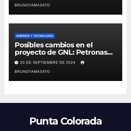
para llevarlo adelante
BRUNOYAMASATO
ENERGÍA Y TECNOLOGÍA
Posibles cambios en el
proyecto de GNL: Petronas
podría salir, pero la inversión
20 DE SEPTIEMBRE DE 2024
seguiría firme
BRUNOYAMASATO
Punta Colorada