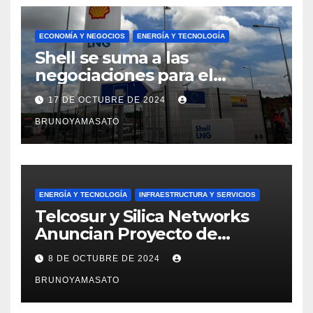
ECONOMÍA Y NEGOCIOS
ENERGÍA Y TECNOLOGÍA
Shell se suma a las
negociaciones para el
proyecto Argentina LNG de
17 DE OCTUBRE DE 2024
YPF
BRUNOYAMASATO
ENERGÍA Y TECNOLOGÍA
INFRAESTRUCTURA Y SERVICIOS
Telcosur y Silica Networks
Anuncian Proyecto de
Conectividad para Punta
8 DE OCTUBRE DE 2024
Colorada
BRUNOYAMASATO