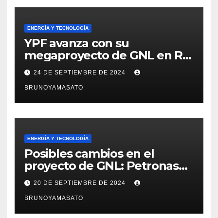
ENERGÍA Y TECNOLOGÍA
YPF avanza con su
megaproyecto de GNL en Río
Negro y crea nueva empresa
24 DE SEPTIEMBRE DE 2024
para llevarlo adelante
BRUNOYAMASATO
ENERGÍA Y TECNOLOGÍA
Posibles cambios en el
proyecto de GNL: Petronas
podría salir, pero la inversión
20 DE SEPTIEMBRE DE 2024
seguiría firme
BRUNOYAMASATO