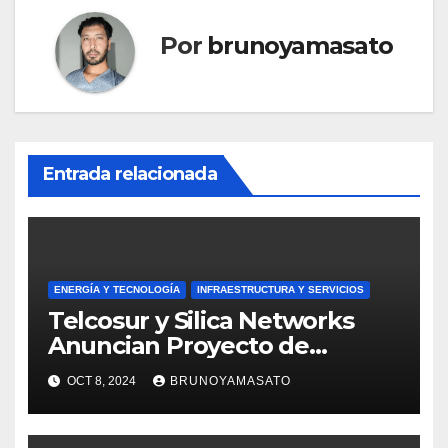
Por
brunoyamasato
Entrada relacionada
ENERGÍA Y TECNOLOGÍA
INFRAESTRUCTURA Y SERVICIOS
Telcosur y Silica Networks
Anuncian Proyecto de
Conectividad para Punta
OCT 8, 2024
BRUNOYAMASATO
Colorada