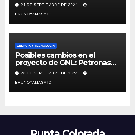
Negro y crea nueva empresa
24 DE SEPTIEMBRE DE 2024
para llevarlo adelante
BRUNOYAMASATO
ENERGÍA Y TECNOLOGÍA
Posibles cambios en el
proyecto de GNL: Petronas
podría salir, pero la inversión
20 DE SEPTIEMBRE DE 2024
seguiría firme
BRUNOYAMASATO
Punta Colorada